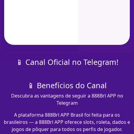
📱 Canal Oficial no Telegram!
📱 Benefícios do Canal
Descubra as vantagens de seguir a 888Brl APP no
Telegram
A plataforma 888Brl APP Brasil foi feita para os
brasileiros — a 888Brl APP oferece slots, roleta, dados e
jogos de pôquer para todos os perfis de jogador.