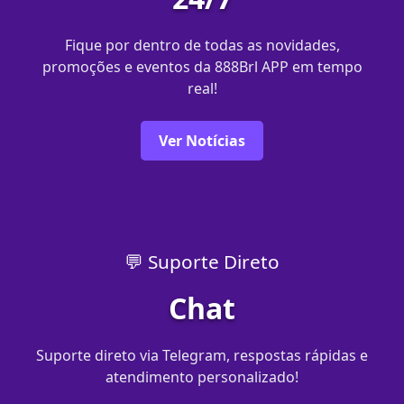
Fique por dentro de todas as novidades,
promoções e eventos da 888Brl APP em tempo
real!
Ver Notícias
💬 Suporte Direto
Chat
Suporte direto via Telegram, respostas rápidas e
atendimento personalizado!