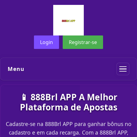
Login
Registrar-se
Menu
📱 888Brl APP A Melhor
Plataforma de Apostas
Cadastre-se na 888Brl APP para ganhar bônus no
cadastro e em cada recarga. Com a 888Brl APP,