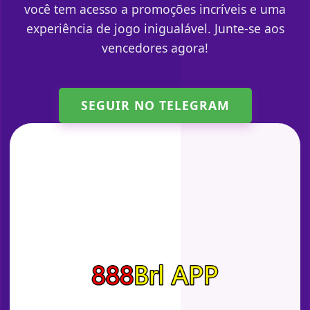
você tem acesso a promoções incríveis e uma
experiência de jogo inigualável. Junte-se aos
vencedores agora!
SEGUIR NO TELEGRAM