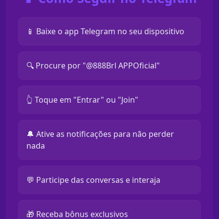
📱 Baixe o app Telegram no seu dispositivo
🔍 Procure por "@888Brl APPOficial"
👆 Toque em "Entrar" ou "Join"
🔔 Ative as notificações para não perder
nada
💬 Participe das conversas e interaja
🎁 Receba bônus exclusivos