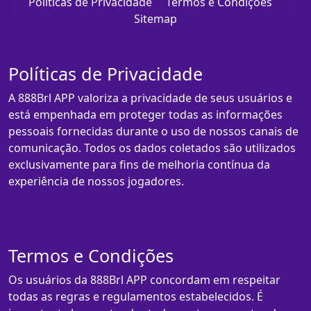
Políticas de Privacidade
Termos e Condições
Sitemap
Políticas de Privacidade
A 888Brl APP valoriza a privacidade de seus usuários e
está empenhada em proteger todas as informações
pessoais fornecidas durante o uso de nossos canais de
comunicação. Todos os dados coletados são utilizados
exclusivamente para fins de melhoria contínua da
experiência de nossos jogadores.
Termos e Condições
Os usuários da 888Brl APP concordam em respeitar
todas as regras e regulamentos estabelecidos. É