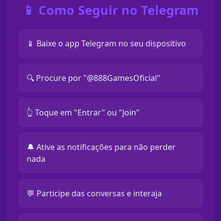
📱 Como Seguir no Telegram
📱 Baixe o app Telegram no seu dispositivo
🔍 Procure por "@888GamesOficial"
👆 Toque em "Entrar" ou "Join"
🔔 Ative as notificações para não perder
nada
💬 Participe das conversas e interaja