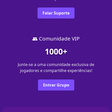
Falar Suporte
👥 Comunidade VIP
1000+
Junte-se a uma comunidade exclusiva de
jogadores e compartilhe experiências!
Entrar Grupo