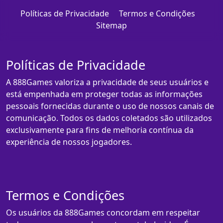
Políticas de Privacidade
Termos e Condições
Sitemap
Políticas de Privacidade
A 888Games valoriza a privacidade de seus usuários e
está empenhada em proteger todas as informações
pessoais fornecidas durante o uso de nossos canais de
comunicação. Todos os dados coletados são utilizados
exclusivamente para fins de melhoria contínua da
experiência de nossos jogadores.
Termos e Condições
Os usuários da 888Games concordam em respeitar