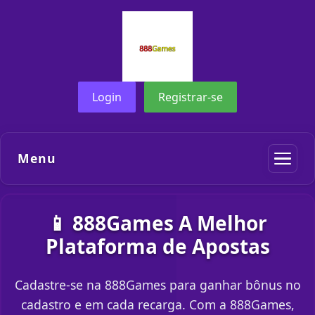
Login
Registrar-se
Menu
📱 888Games A Melhor
Plataforma de Apostas
Cadastre-se na 888Games para ganhar bônus no
cadastro e em cada recarga. Com a 888Games,