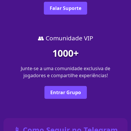
Falar Suporte
👥 Comunidade VIP
1000+
Junte-se a uma comunidade exclusiva de
jogadores e compartilhe experiências!
Entrar Grupo
📱 Como Seguir no Telegram