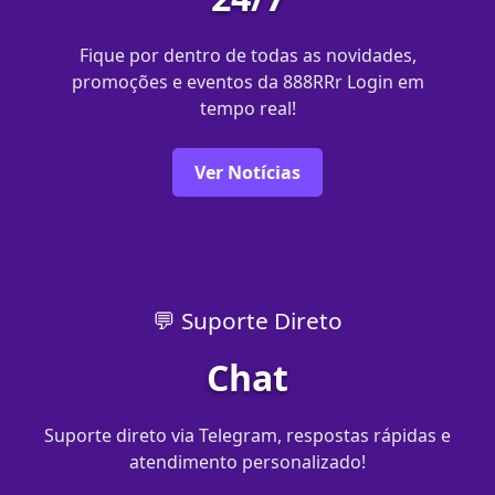
Fique por dentro de todas as novidades,
promoções e eventos da 888RRr Login em
tempo real!
Ver Notícias
💬 Suporte Direto
Chat
Suporte direto via Telegram, respostas rápidas e
atendimento personalizado!