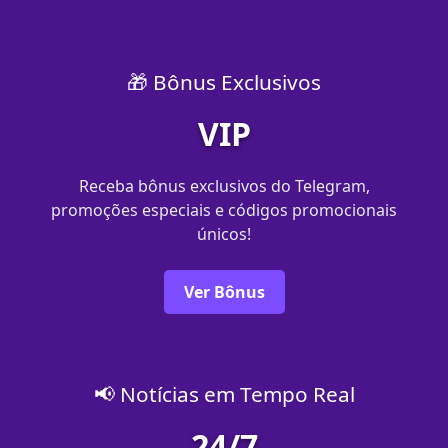
🎁 Bônus Exclusivos
VIP
Receba bônus exclusivos do Telegram,
promoções especiais e códigos promocionais
únicos!
Ver Bônus
📢 Notícias em Tempo Real
24/7