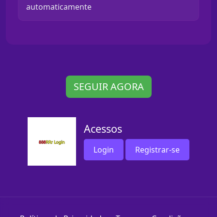
automaticamente
SEGUIR AGORA
Acessos
Login
Registrar-se