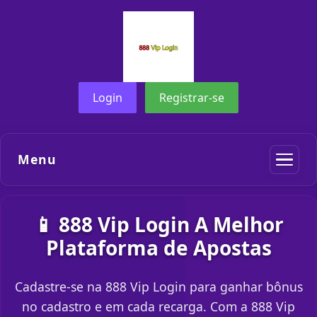
Login
Registrar-se
Menu
📱 888 Vip Login A Melhor
Plataforma de Apostas
Cadastre-se na 888 Vip Login para ganhar bônus
no cadastro e em cada recarga. Com a 888 Vip