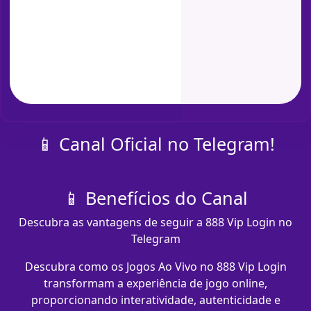
📱 Canal Oficial no Telegram!
📱 Benefícios do Canal
Descubra as vantagens de seguir a 888 Vip Login no
Telegram
Descubra como os Jogos Ao Vivo no 888 Vip Login
transformam a experiência de jogo online,
proporcionando interatividade, autenticidade e