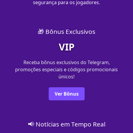
segurança para os jogadores.
🎁 Bônus Exclusivos
VIP
Receba bônus exclusivos do Telegram,
promoções especiais e códigos promocionais
únicos!
Ver Bônus
📢 Notícias em Tempo Real