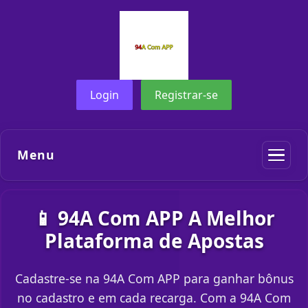
Login
Registrar-se
Menu
📱 94A Com APP A Melhor
Plataforma de Apostas
Cadastre-se na 94A Com APP para ganhar bônus
no cadastro e em cada recarga. Com a 94A Com