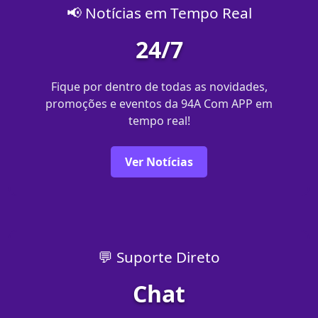
📢 Notícias em Tempo Real
24/7
Fique por dentro de todas as novidades,
promoções e eventos da 94A Com APP em
tempo real!
Ver Notícias
💬 Suporte Direto
Chat