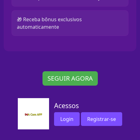
🎁 Receba bônus exclusivos
automaticamente
SEGUIR AGORA
Acessos
Login
Registrar-se