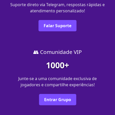
Suporte direto via Telegram, respostas rápidas e
atendimento personalizado!
Falar Suporte
👥 Comunidade VIP
1000+
Junte-se a uma comunidade exclusiva de
jogadores e compartilhe experiências!
Entrar Grupo