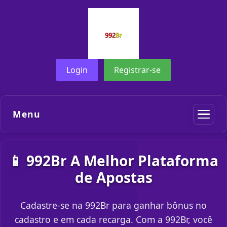
Login
Registrar-se
Menu
📱 992Br A Melhor Plataforma
de Apostas
Cadastre-se na 992Br para ganhar bônus no
cadastro e em cada recarga. Com a 992Br, você