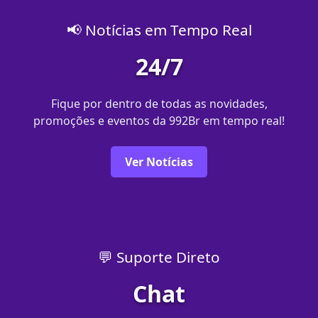
📢 Notícias em Tempo Real
24/7
Fique por dentro de todas as novidades,
promoções e eventos da 992Br em tempo real!
Ver Notícias
💬 Suporte Direto
Chat