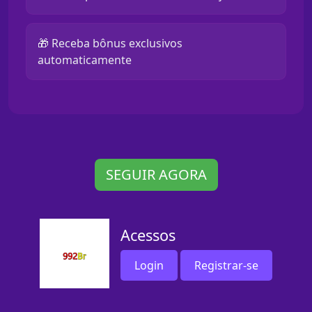
🎁 Receba bônus exclusivos
automaticamente
SEGUIR AGORA
Acessos
Login
Registrar-se