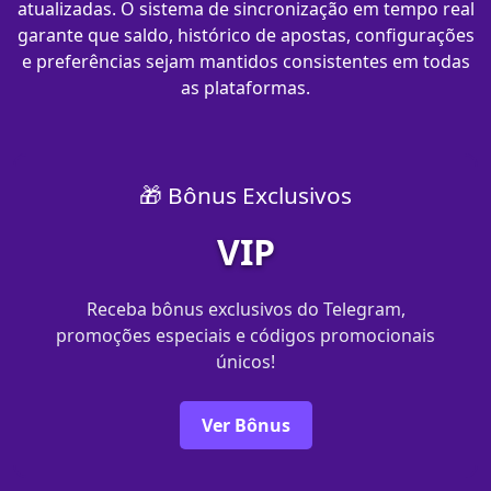
atualizadas. O sistema de sincronização em tempo real
garante que saldo, histórico de apostas, configurações
e preferências sejam mantidos consistentes em todas
as plataformas.
🎁 Bônus Exclusivos
VIP
Receba bônus exclusivos do Telegram,
promoções especiais e códigos promocionais
únicos!
Ver Bônus