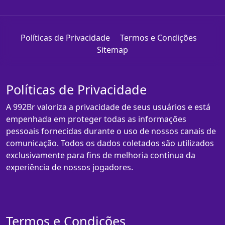
Políticas de Privacidade
Termos e Condições
Sitemap
Políticas de Privacidade
A 992Br valoriza a privacidade de seus usuários e está
empenhada em proteger todas as informações
pessoais fornecidas durante o uso de nossos canais de
comunicação. Todos os dados coletados são utilizados
exclusivamente para fins de melhoria contínua da
experiência de nossos jogadores.
Termos e Condições