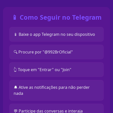
📱 Como Seguir no Telegram
📱 Baixe o app Telegram no seu dispositivo
🔍 Procure por "@992BrOficial"
👆 Toque em "Entrar" ou "Join"
🔔 Ative as notificações para não perder
nada
💬 Participe das conversas e interaja