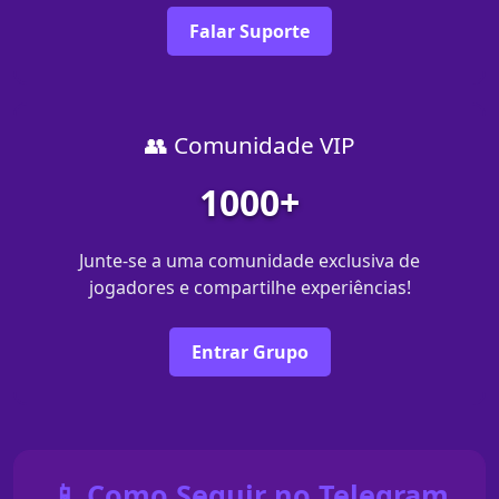
Falar Suporte
👥 Comunidade VIP
1000+
Junte-se a uma comunidade exclusiva de
jogadores e compartilhe experiências!
Entrar Grupo
📱 Como Seguir no Telegram