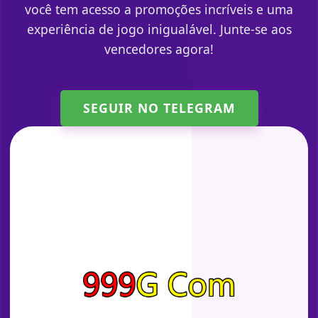
você tem acesso a promoções incríveis e uma
experiência de jogo inigualável. Junte-se aos
vencedores agora!
SEGUIR NO TELEGRAM