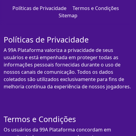
Políticas de Privacidade
Termos e Condições
Sitemap
Políticas de Privacidade
A 99A Plataforma valoriza a privacidade de seus
usuários e está empenhada em proteger todas as
informações pessoais fornecidas durante o uso de
nossos canais de comunicação. Todos os dados
coletados são utilizados exclusivamente para fins de
melhoria contínua da experiência de nossos jogadores.
Termos e Condições
Os usuários da 99A Plataforma concordam em