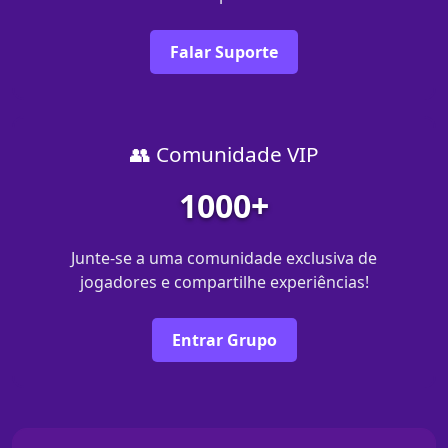
Falar Suporte
👥 Comunidade VIP
1000+
Junte-se a uma comunidade exclusiva de
jogadores e compartilhe experiências!
Entrar Grupo