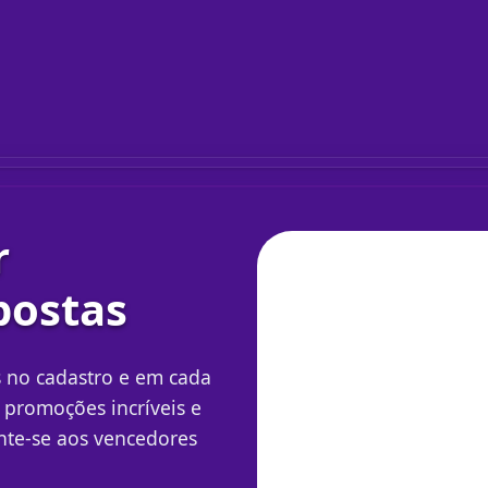
r
postas
 no cadastro e em cada
 promoções incríveis e
unte-se aos vencedores