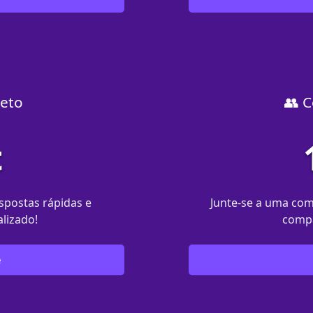
reto
👥 
t
espostas rápidas e
Junte-se a uma com
lizado!
compa
e