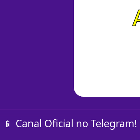
📱 Canal Oficial no Telegram!