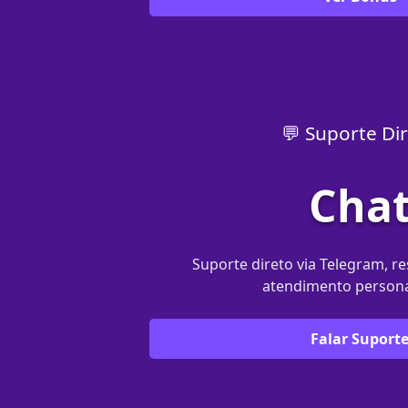
💬 Suporte Di
Cha
Suporte direto via Telegram, r
atendimento persona
Falar Suport