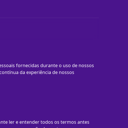
essoais fornecidas durante o uso de nossos
 contínua da experiência de nossos
nte ler e entender todos os termos antes