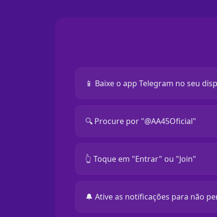
📱 Baixe o app Telegram no seu disp
🔍 Procure por "@AA45Oficial"
👆 Toque em "Entrar" ou "Join"
🔔 Ative as notificações para não p