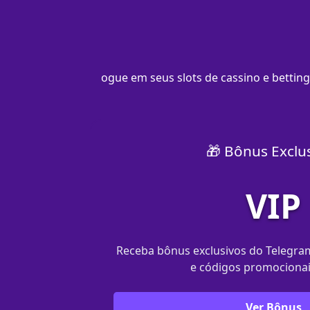
ogue em seus slots de cassino e bettin
🎁 Bônus Exclu
VIP
Receba bônus exclusivos do Telegra
e códigos promocionai
Ver Bônus