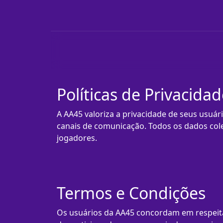
Políticas de Privacida
A AA45 valoriza a privacidade de seus usuá
canais de comunicação. Todos os dados cole
jogadores.
Termos e Condições
Os usuários da AA45 concordam em respeitar