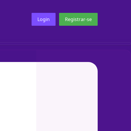
Login
Registrar-se