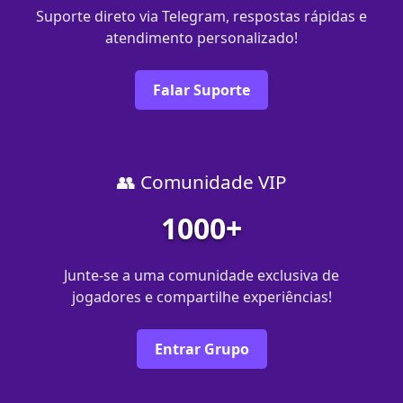
Suporte direto via Telegram, respostas rápidas e
atendimento personalizado!
Falar Suporte
👥 Comunidade VIP
1000+
Junte-se a uma comunidade exclusiva de
jogadores e compartilhe experiências!
Entrar Grupo