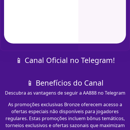
📱 Canal Oficial no Telegram!
📱 Benefícios do Canal
Descubra as vantagens de seguir a AA888 no Telegram
As promoções exclusivas Bronze oferecem acesso a
ofertas especiais não disponíveis para jogadores
regulares. Estas promoções incluem bônus temáticos,
torneios exclusivos e ofertas sazonais que maximizam