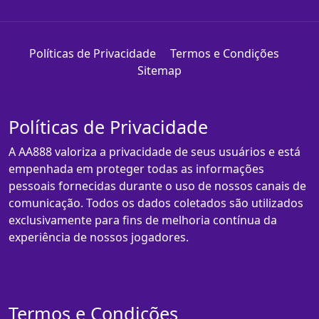
Políticas de Privacidade
Termos e Condições
Sitemap
Políticas de Privacidade
A AA888 valoriza a privacidade de seus usuários e está
empenhada em proteger todas as informações
pessoais fornecidas durante o uso de nossos canais de
comunicação. Todos os dados coletados são utilizados
exclusivamente para fins de melhoria contínua da
experiência de nossos jogadores.
Termos e Condições