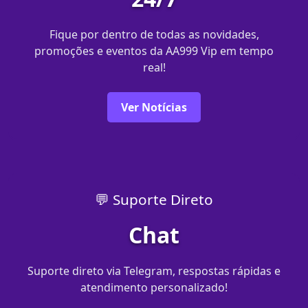
Fique por dentro de todas as novidades,
promoções e eventos da AA999 Vip em tempo
real!
Ver Notícias
💬 Suporte Direto
Chat
Suporte direto via Telegram, respostas rápidas e
atendimento personalizado!