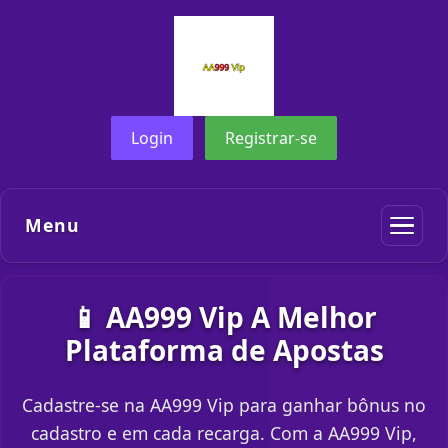
Login
Registrar-se
Menu
📱 AA999 Vip A Melhor
Plataforma de Apostas
Cadastre-se na AA999 Vip para ganhar bônus no
cadastro e em cada recarga. Com a AA999 Vip,