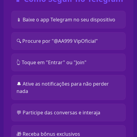
📱 Baixe o app Telegram no seu dispositivo
🔍 Procure por "@AA999 VipOficial"
👆 Toque em "Entrar" ou "Join"
🔔 Ative as notificações para não perder
nada
💬 Participe das conversas e interaja
🎁 Receba bônus exclusivos