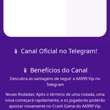
📱 Canal Oficial no Telegram!
📱 Benefícios do Canal
Descubra as vantagens de seguir a AA999 Vip no
Telegram
Novas Rodadas: Após o término de uma rodada, uma
nova começará rapidamente, e os jogadores poderão
apostar novamente no Crash Game do AA999 Vip.