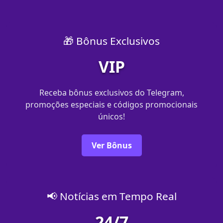
🎁 Bônus Exclusivos
VIP
Receba bônus exclusivos do Telegram,
promoções especiais e códigos promocionais
únicos!
Ver Bônus
📢 Notícias em Tempo Real
24/7