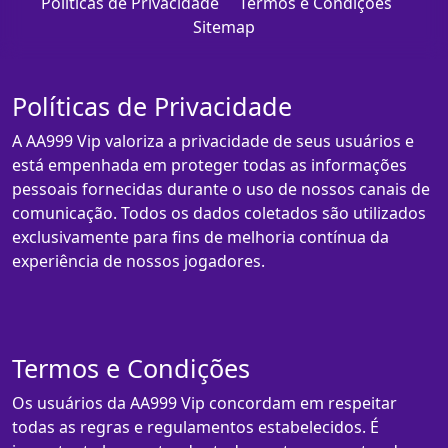
Políticas de Privacidade
Termos e Condições
Sitemap
Políticas de Privacidade
A AA999 Vip valoriza a privacidade de seus usuários e
está empenhada em proteger todas as informações
pessoais fornecidas durante o uso de nossos canais de
comunicação. Todos os dados coletados são utilizados
exclusivamente para fins de melhoria contínua da
experiência de nossos jogadores.
Termos e Condições
Os usuários da AA999 Vip concordam em respeitar
todas as regras e regulamentos estabelecidos. É