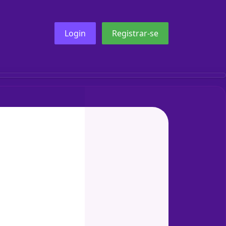
Login
Registrar-se