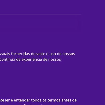
ssoais fornecidas durante o uso de nossos
 contínua da experiência de nossos
te ler e entender todos os termos antes de