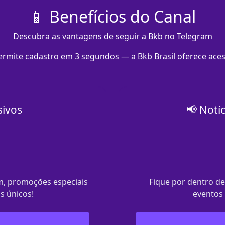
📱 Benefícios do Canal
Descubra as vantagens de seguir a Bkb no Telegram
rmite cadastro em 3 segundos — a Bkb Brasil oferece acess
sivos
📢 Notí
m, promoções especiais
Fique por dentro d
s únicos!
eventos