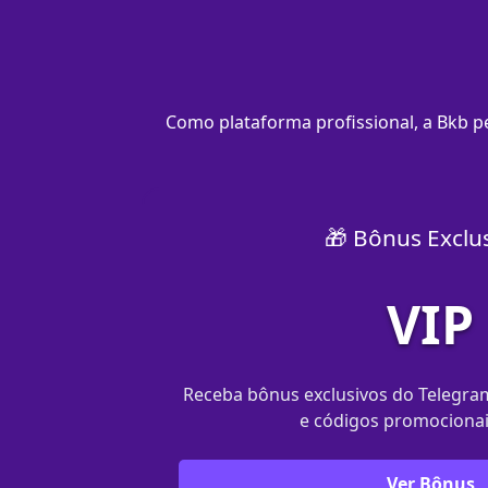
Como plataforma profissional, a Bkb pe
🎁 Bônus Exclu
VIP
Receba bônus exclusivos do Telegra
e códigos promocionai
Ver Bônus