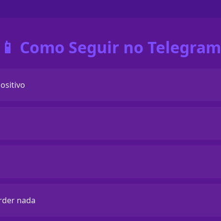
📱 Como Seguir no Telegram
ositivo
erder nada