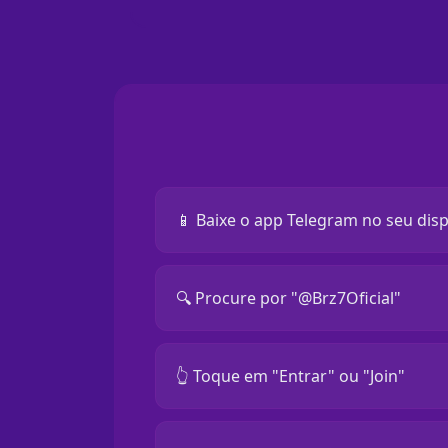
📱 Baixe o app Telegram no seu disp
🔍 Procure por "@Brz7Oficial"
👆 Toque em "Entrar" ou "Join"