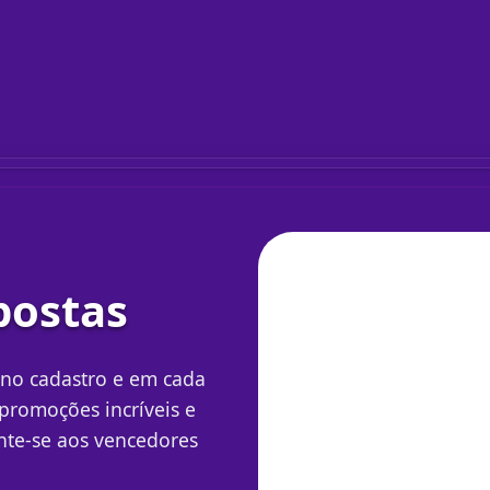
postas
 no cadastro e em cada
promoções incríveis e
unte-se aos vencedores