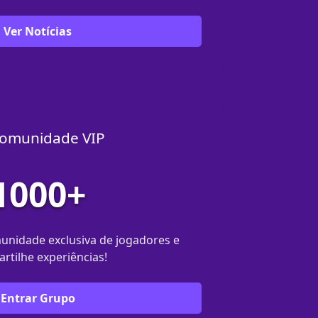
Ver Notícias
Comunidade VIP
1000+
unidade exclusiva de jogadores e
rtilhe experiências!
Entrar Grupo