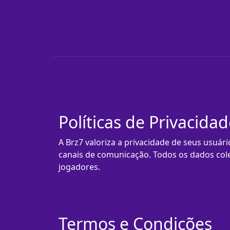
Políticas de Privacida
A Brz7 valoriza a privacidade de seus usuá
canais de comunicação. Todos os dados cole
jogadores.
Termos e Condições