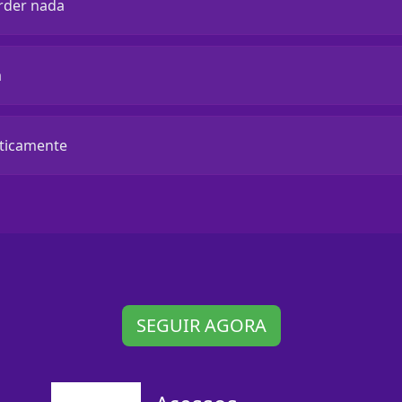
erder nada
a
aticamente
SEGUIR AGORA