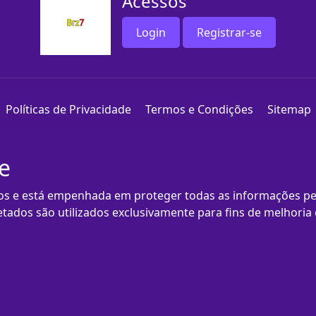
Acessos
Login
Registrar-se
Políticas de Privacidade
Termos e Condições
Sitemap
de
rios e está empenhada em proteger todas as informações p
tados são utilizados exclusivamente para fins de melhoria