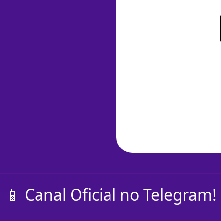
📱 Canal Oficial no Telegram!